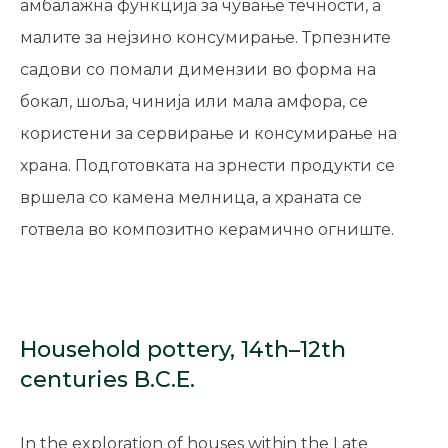
амбалажна функција за чување течности, а
малите за нејзино консумирање. Трпезните
садови со помали димензии во форма на
бокал, шоља, чинија или мала амфора, се
користени за сервирање и консумирање на
храна. Подготовката на зрнести продукти се
вршела со камена мелница, а храната се
готвела во композитно керамично огниште.
Household pottery, 14th–12th
centuries B.C.E.
In the exploration of houses within the Late