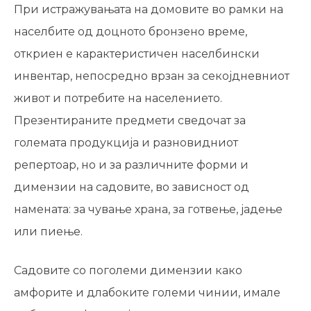
При истражувањата на домовите во рамки на
населбите од доцното бронзено време,
откриен е карактеристичен населбински
инвентар, непосредно врзан за секојдневниот
живот и потребите на населението.
Презентираните предмети сведочат за
големата продукција и разновидниот
репертоар, но и за различните форми и
димензии на садовите, во зависност од
намената: за чување храна, за готвење, јадење
или пиење.
Садовите со поголеми димензии како
амфорите и длабоките големи чинии, имале