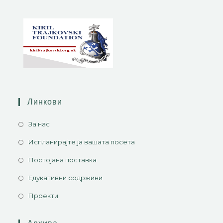
Линкови
За нас
Испланирајте ја вашата посета
Постојана поставка
Едукативни содржини
Проекти