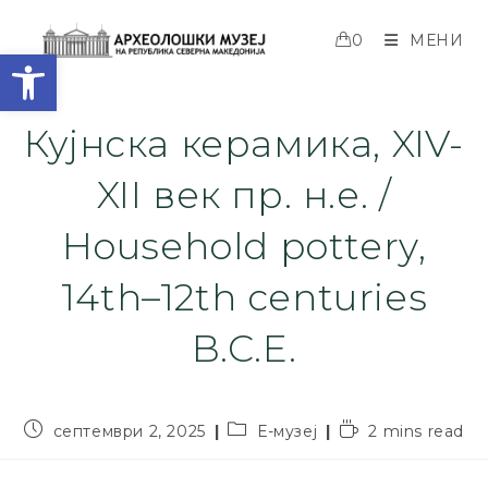
0
МЕНИ
Open toolbar
Кујнска керамика, XIV-
XII век пр. н.е. /
Household pottery,
14th–12th centuries
B.C.E.
септември 2, 2025
Е-музеј
2 mins read