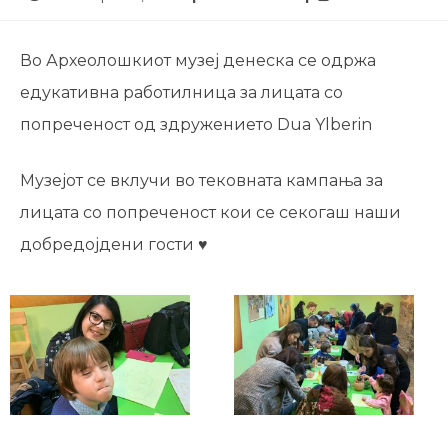
Во Археолошкиот музеј денеска се одржа
едукативна работилница за лицата со
попреченост од здружението Dua Ylberin
Музејот се вклучи во тековната кампања за
лицата со попреченост кои се секогаш наши
добредојдени гости
♥️