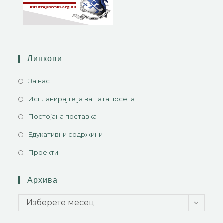
Линкови
За нас
Испланирајте ја вашата посета
Постојана поставка
Едукативни содржини
Проекти
Архива
Изберете месец