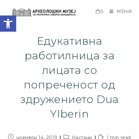
0
МЕНИ
Open toolbar
Едукативна
работилница за
лицата со
попреченост од
здружението Dua
Ylberin
ноември 14, 2019
Настани
1 min read