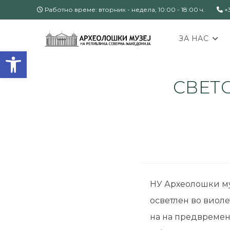
Работно време: вторник - недела, 10:00 - 18:00 ч.
+3
ЗА НАС
Open toolbar
СВЕТ
НУ Археолошки муз
осветлен во виоле
на на предвремено