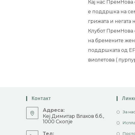
Кај нас ПремНова
е поддршка на се
грижата и негата 
Клубот ПремНова 
на бремените жен
поддршката од EF
виолетова ( пурпур
Контакт
Линк
Адреса:
За на
Кеј Димитар Влахов б.б.,
1000 Скопје
Испла
Тел:
Посто