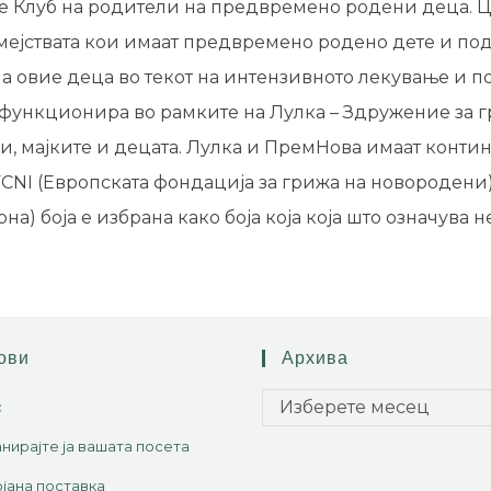
 е Клуб на родители на предвремено родени деца. 
мејствата кои имаат предвремено родено дете и по
на овие деца во текот на интензивното лекување и п
функционира во рамките на Лулка – Здружение за г
и, мајките и децата. Лулка и ПремНова имаат конти
CNI (Европската фондација за грижа на новородени)
на) боја е избрана како боја која која што означува 
ови
Архива
Изберете месец
с
нирајте ја вашата посета
јана поставка