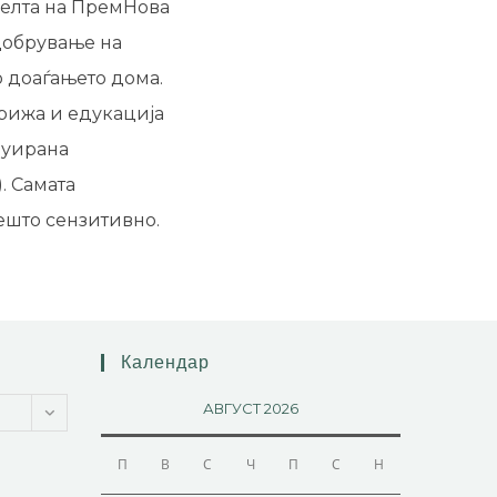
Целта на ПремНова
добрување на
о доаѓањето дома.
рижа и едукација
нуирана
. Самата
нешто сензитивно.
Календар
АВГУСТ 2026
П
В
С
Ч
П
С
Н