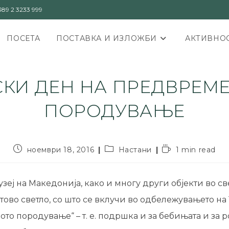
89 2 3233 999
ПОСЕТА
ПОСТАВКА И ИЗЛОЖБИ
АКТИВНОС
СКИ ДЕН НА ПРЕДВРЕМ
ПОРОДУВАЊЕ
ноември 18, 2016
Настани
1 min read
еј на Македонија, како и многу други објекти во све
тово светло, со што се вклучи во одбележувањето на
то породување“ – т. е. подршка и за бебињата и за 