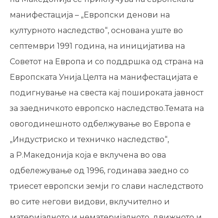
манифестација – „Европски денови на
културното наследство“, основана уште во
септември 1991 година, на иницијатива на
Советот на Европа и со поддршка од страна на
Европската Унија.Целта на манифестацијата е
подигнување на свеста кај пошироката јавност
за заедничкото европско наследство.Темата на
овогодинешното одбелжување во Европа е
„Индустриско и техничко наследство“,
а Р.Македонија која е вклучена во ова
одбележување од 1996, годинава заедно со
триесет европски земји го слави наследството
во сите негови видови, вклучително и
материјалното и нематеријалното, движното и