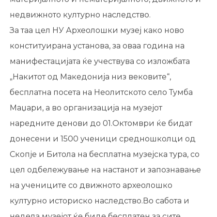
недвижното културно наследство.
За таа цел НУ Археолошки музеј како ново
конституирана установа, за оваа година на
манифестацијата ќе учествува со изложбата
„Накитот од Македонија низ вековите“,
бесплатна посета на Неолитското село Тумба
Маџари, а во организација на музејот
наредните денови до 01.Октомври ќе бидат
донесени и 1500 ученици средношколци од
Скопје и Битола на бесплатна музејска тура, со
цел одбележување на настанот и запознавање
на учениците со движното археолошко
културно историско наследство.Во сабота и
недела музејот ќе биде бесплатен за сите