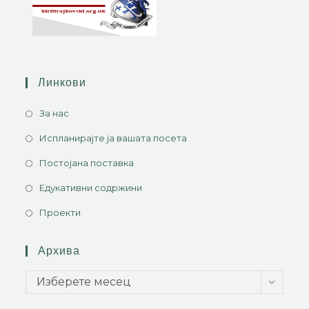
Линкови
За нас
Испланирајте ја вашата посета
Постојана поставка
Едукативни содржини
Проекти
Архива
Изберете месец