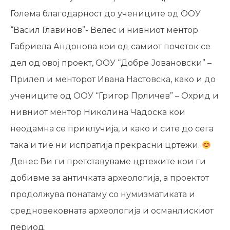
Голема благодарност до учениците од ООУ
“Васил Главинов”- Велес и нивниот ментор
Габриела Андонова кои од самиот почеток се
дел од овој проект, ООУ “Добре Јовановски” –
Прилеп и менторот Ивана Настовска, како и до
учениците од ОOУ “Григор Прличев” – Охрид и
нивниот ментор Николина Чадоска кои
неодамна се приклучија, и како и сите до сега
така и тие ни испратија прекрасни цртежи.
Денес Ви ги претставуваме цртежите кои ги
добивме за античката археологија, а проектот
продолжува понатаму со нумизматиката и
средновековната археологија и османлискиот
период.