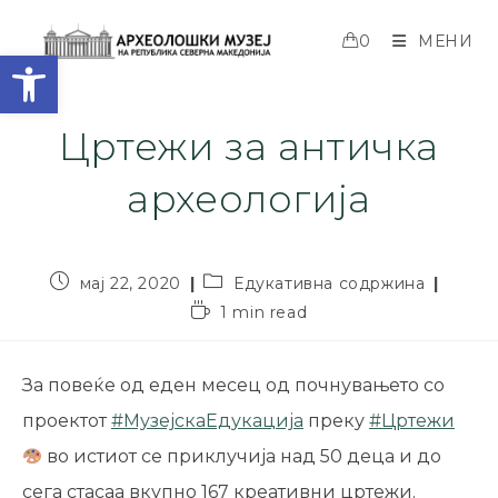
0
МЕНИ
Open toolbar
Цртежи за античка
археологија
мај 22, 2020
Едукативна содржина
1 min read
За повеќе од еден месец од почнувањето со
проектот
#
МузејскаЕдукација
преку
#
Цртежи
во истиот се приклучија над 50 деца и до
сега стасаа вкупно 167 креативни цртежи.