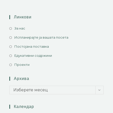
Линкови
За нас
Испланирајте ја вашата посета
Постојана поставка
Едукативни содржини
Проекти
Архива
Изберете месец
Календар