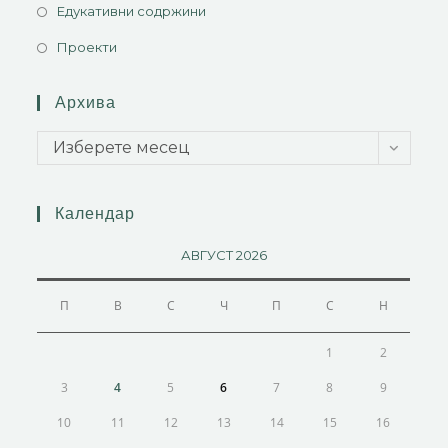
Едукативни содржини
Проекти
Архива
Изберете месец
Календар
АВГУСТ 2026
П
В
С
Ч
П
С
Н
1
2
3
4
5
6
7
8
9
10
11
12
13
14
15
16