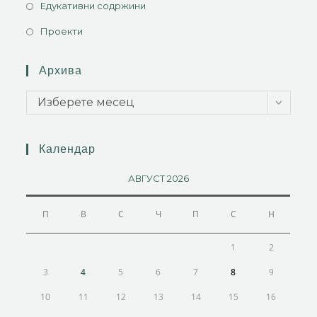
Едукативни содржини
Проекти
Архива
Изберете месец
Календар
АВГУСТ 2026
П
В
С
Ч
П
С
Н
1
2
3
4
5
6
7
8
9
10
11
12
13
14
15
16