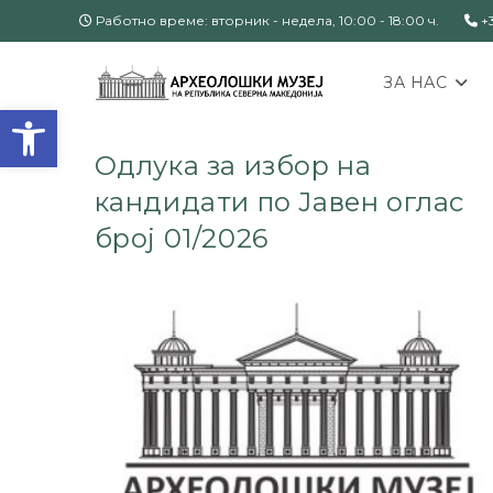
Работно време: вторник - недела, 10:00 - 18:00 ч.
+3
ЗА НАС
Open toolbar
Одлука за избор на
кандидати по Јавен оглас
број 01/2026