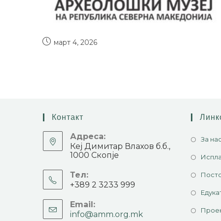
март 4, 2026
Контакт
Линк
Адреса:
За на
Кеј Димитар Влахов б.б.,
1000 Скопје
Испла
Тел:
Посто
+389 2 3233 999
Едука
Email:
Прое
info@amm.org.mk