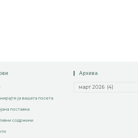
ови
Архива
март 2026 (4)
с
нирајте ја вашата посета
јана поставка
тивни содржини
кти