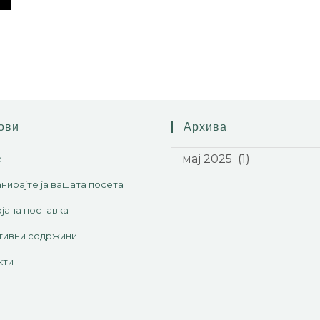
ови
Архива
мај 2025 (1)
с
нирајте ја вашата посета
јана поставка
тивни содржини
кти