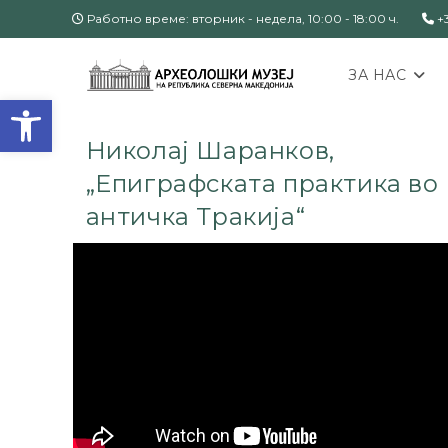
Работно време: вторник - недела, 10:00 - 18:00 ч.
+3
ЗА НАС
Open toolbar
Николај Шаранков,
„Епиграфската практика во
античка Тракија“