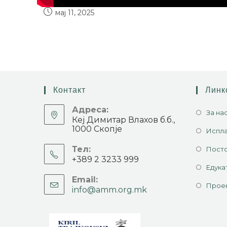
мај 11, 2025
Контакт
Линк
Адреса:
За на
Кеј Димитар Влахов б.б.,
1000 Скопје
Испла
Тел:
Посто
+389 2 3233 999
Едука
Email:
Прое
info@amm.org.mk