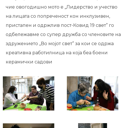
чие овогодишно мото е ,,Лидерство и учество
на лицата со попреченост кон инклузивен,
пристапен и одржлив пост-Ковид 19 свет” го
одбележавме со супер дружба со членовите на
здружението ,,Во мојот свет” за кои се одржа
креативна работилница на која беа боени
керамички садови