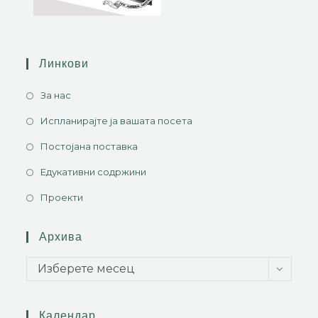
Линкови
За нас
Испланирајте ја вашата посета
Постојана поставка
Едукативни содржини
Проекти
Архива
Изберете месец
Календар