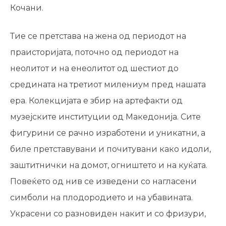
Кочани.
Тие се претстава на жена од периодот на
праисторијата, поточно од периодот на
неолитот и на енеолитот од шестиот до
средината на третиот милениум пред нашата
ера. Колекцијата е збир на артефакти од
музејските институции од Македонија. Сите
фигурини се рачно изработени и уникатни, а
биле претставувани и почитувани како идоли,
заштитнички на домот, огништето и на куќата.
Повеќето од нив се изведени со нагласени
симболи на плодородието и на убавината.
Украсени со разновиден накит и со фризури,