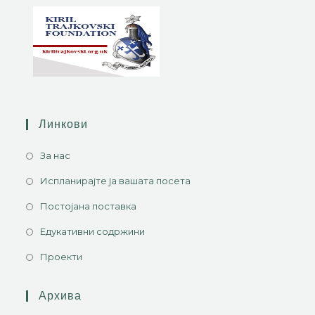
Линкови
За нас
Испланирајте ја вашата посета
Постојана поставка
Едукативни содржини
Проекти
Архива