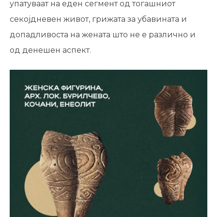
упатуваат на еден сегмент од тогашниот
секојдневен живот, грижата за убавината и
допадливоста на жената што не е различно и
од денешен аспект.