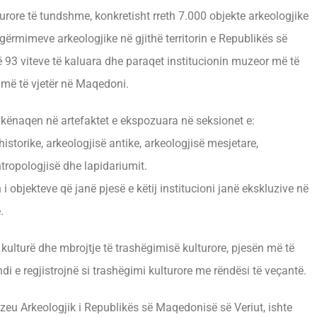
urore të tundshme, konkretisht rreth 7.000 objekte arkeologjike
 gërmimeve arkeologjike në gjithë territorin e Republikës së
93 viteve të kaluara dhe paraqet institucionin muzeor më të
më të vjetër në Maqedoni.
 kënaqen në artefaktet e ekspozuara në seksionet e:
istorike, arkeologjisë antike, arkeologjisë mesjetare,
ropologjisë dhe lapidariumit.
 objekteve që janë pjesë e këtij institucioni janë ekskluzive në
.
 kulturë dhe mbrojtje të trashëgimisë kulturore, pjesën më të
di e regjistrojnë si trashëgimi kulturore me rëndësi të veçantë.
zeu Arkeologjik i Republikës së Maqedonisë së Veriut, ishte