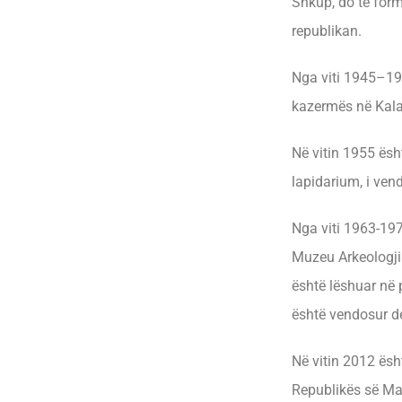
Shkup, do të form
republikan.
Nga viti 1945–196
kazermës në Kala
Në vitin 1955 ësh
lapidarium, i ven
Nga viti 1963-197
Muzeu Arkeologji
është lëshuar në 
është vendosur de
Në vitin 2012 ësht
Republikës së Maq