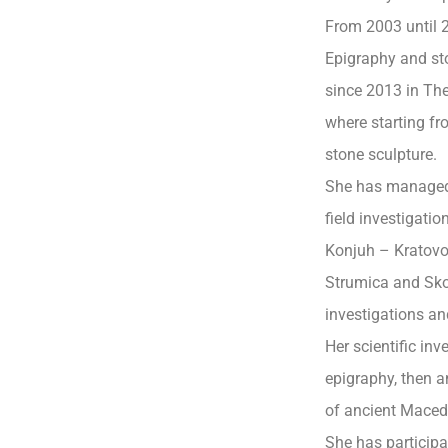
From 2003 until 2
Epigraphy and st
since 2013 in Th
where starting f
stone sculpture.
She has managed 
field investigati
Konjuh – Kratovo
Strumica and Skop
investigations an
Her scientific inv
epigraphy, then 
of ancient Maced
She has particip