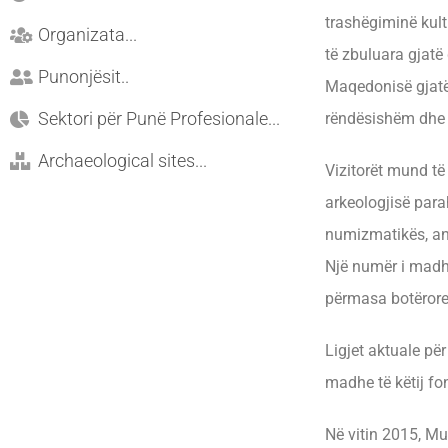
trashëgiminë kult
Organizata...
të zbuluara gjatë
Punonjësit..
Maqedonisë gjatë 
Sektori për Punë Profesionale...
rëndësishëm dhe 
Archaeological sites...
Vizitorët mund të
arkeologjisë parah
numizmatikës, ant
Një numër i madh i
përmasa botërore
Ligjet aktuale për
madhe të këtij fon
Në vitin 2015, Mu