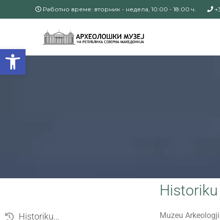
Работно време: вторник - недела, 10:00 - 18:00 ч.
+3
Open toolbar
Historiku
Muzeu Arkeologji
Historiku...