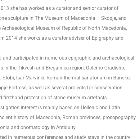
013 she has worked as a curator and senior curator of
one sculpture in The Museum of Macedonia – Skopje, and
e Archaeological Museum of Republic of North Macedonia,
rom 2014 she works as a curator adviser of Epigraphy and
and participated in numerous epigraphic and archaeological
ons in the Tikvesh and Bregalnica region; Golemo Gradishte,
; Stobi; Isar-Marvinci; Roman thermal sanatorium in Bansko,
je Fortress, as well as several projects for conservation
d firsthand protection of stone museum artefacts.
estigation interest is mainly based on Hellenic and Latin
ancient history of Macedonia, Roman provinces, prosopography
onia and onomatology in Antiquity.
ated in numerous conferences and study stays in the country