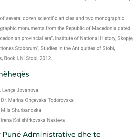
 of several dozen scientific articles and two monographic
pigraphic monuments from the Republic of Macedonia dated
edonian provincial era”, Institute of National History, Skopje,
tiones Stoborum”, Studies in the Antiquities of Stobi,
 Book I, NI Stobi, 2012.
dhëheqës
ë. Lençe Jovanova
ë: Dr. Marina Onçevska Todorovska
: Mila Shurbanoska
: Irena Kolishtrkovska Nasteva
r Punë Administrative dhe të