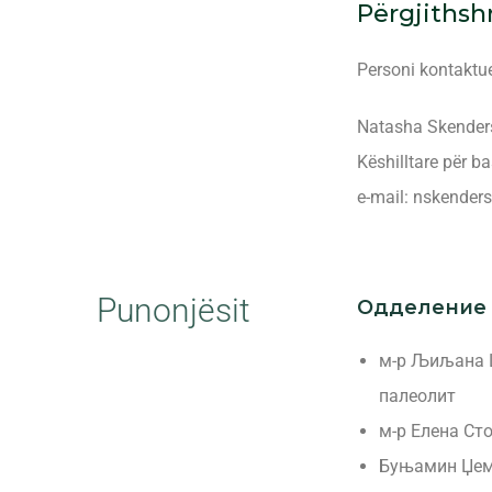
Përgjiths
Personi kontaktu
Natasha Skender
Këshilltare për 
e-mail: nskende
Punonjësit
Одделение 
м-р Љиљана Ш
палеолит
м-р Елена Сто
Буњамин Џема