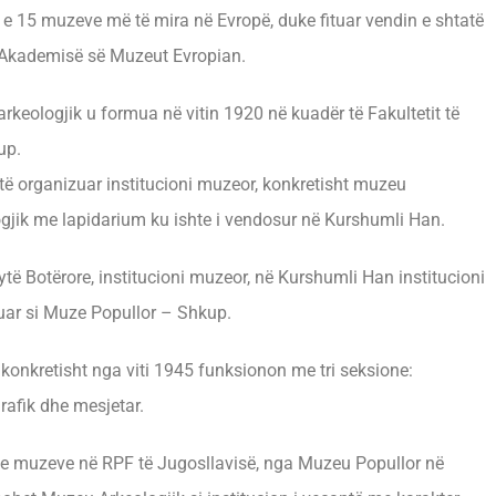
 e 15 muzeve më të mira në Evropë, duke fituar vendin e shtatë
s Akademisë së Muzeut Evropian.
arkeologjik u formua në vitin 1920 në kuadër të Fakultetit të
up.
të organizuar institucioni muzeor, konkretisht muzeu
gjik me lapidarium ku ishte i vendosur në Kurshumli Han.
ytë Botërore, institucioni muzeor, në Kurshumli Han institucioni
uar si Muze Popullor – Shkup.
 konkretisht nga viti 1945 funksionon me tri seksione:
grafik dhe mesjetar.
 e muzeve në RPF të Jugosllavisë, nga Muzeu Popullor në