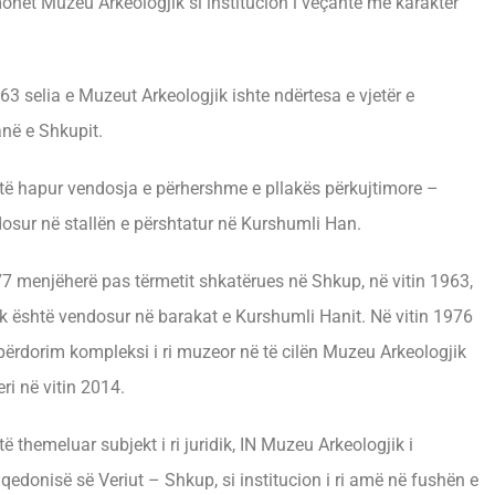
ohet Muzeu Arkeologjik si institucion i veçantë me karakter
3 selia e Muzeut Arkeologjik ishte ndërtesa e vjetër e
në e Shkupit.
të hapur vendosja e përhershme e pllakës përkujtimore –
dosur në stallën e përshtatur në Kurshumli Han.
7 menjëherë pas tërmetit shkatërues në Shkup, në vitin 1963,
k është vendosur në barakat e Kurshumli Hanit. Në vitin 1976
përdorim kompleksi i ri muzeor në të cilën Muzeu Arkeologjik
ri në vitin 2014.
ë themeluar subjekt i ri juridik, IN Muzeu Arkeologjik i
edonisë së Veriut – Shkup, si institucion i ri amë në fushën e