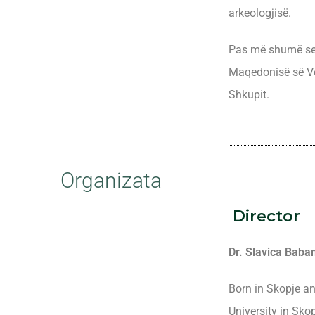
arkeologjisë.
Pas më shumë se 
Maqedonisë së Ve
Shkupit.
Organizata
Director
Dr. Slavica Bab
Born in Skopje an
University in Skop