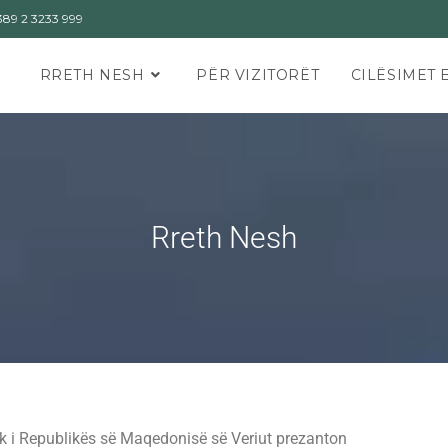
89 2 3233 999
RRETH NESH
PËR VIZITORËT
CILËSIMET 
Rreth Nesh
k i Republikës së Maqedonisë së Veriut prezanton