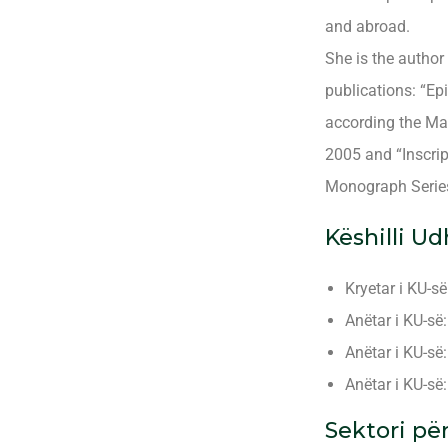
and abroad.
She is the author
publications: “E
according the Mac
2005 and “Inscrip
Monograph Series,
Këshilli U
Kryetar i KU-s
Anëtar i KU-s
Anëtar i KU-së
Anëtar i KU-së
Sektori pë