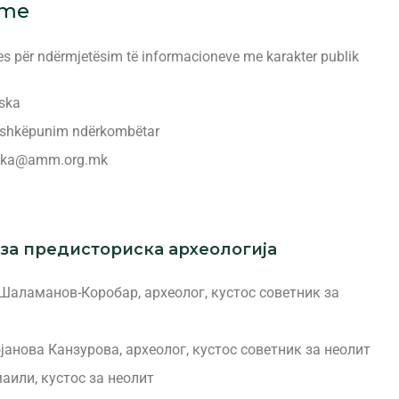
hme
es për ndërmjetësim të informacioneve me karakter publik
ska
bashkëpunim ndërkombëtar
rska@amm.org.mk
за предисториска археологија
аламанов-Коробар, археолог, кустос советник за
јанова Канзурова, археолог, кустос советник за неолит
или, кустос за неолит