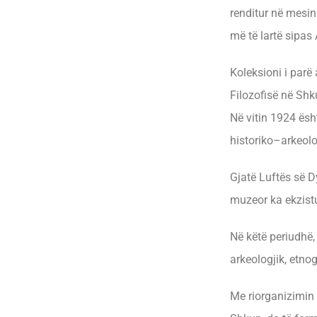
renditur në mesin
më të lartë sipa
Koleksioni i parë 
Filozofisë në Shk
Në vitin 1924 ësh
historiko–arkeolo
Gjatë Luftës së D
muzeor ka ekzist
Në këtë periudhë,
arkeologjik, etno
Me riorganizimin