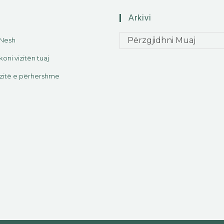
Arkivi
Përzgjidhni Muaj
 Nesh
koni vizitën tuaj
zitë e përhershme