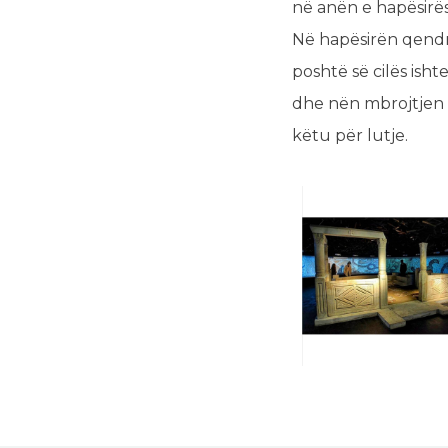
në anën e hapësirës
Në hapësirën qendr
poshtë së cilës isht
dhe nën mbrojtjen 
këtu për lutje.