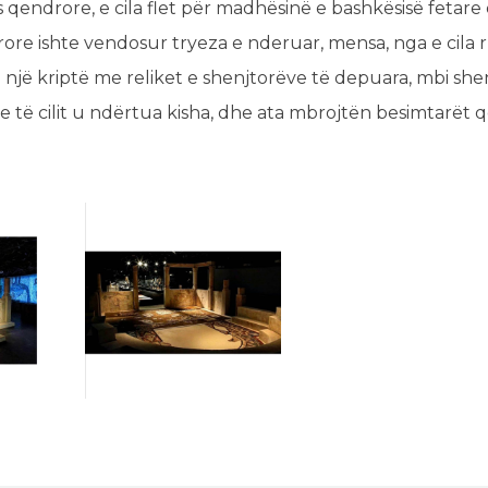
 qendrore, e cila flet për madhësinë e bashkësisë fetare
ore ishte vendosur tryeza e nderuar, mensa, nga e cila
e një kriptë me reliket e shenjtorëve të depuara, mbi shen
e të cilit u ndërtua kisha, dhe ata mbrojtën besimtarët