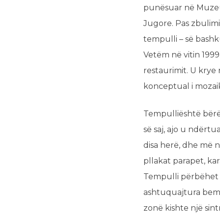
punësuar në Muzeun
Jugore. Pas zbulimit
tempulli – së bash
Vetëm në vitin 1999
restaurimit. U krye
konceptual i mozai
Tempulliështë bërë 
së saj, ajo u ndërtu
disa herë, dhe më 
pllakat parapet, kar
Tempulli përbëhet ng
ashtuquajtura bema o
zonë kishte një sin