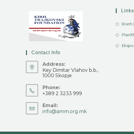
Links
Rreth
Planifi
Ekspo
Contact Info
Address:
Key Dimitar Vlahov b.b.,
1000 Skopje
Phone:
+389 2 3233 999
Email:
info@amm.org.mk