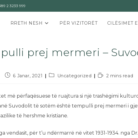
89 2 3233 999
RRETH NESH
PËR VIZITORËT
CILËSIMET 
ulli prej mermeri – Suvo
6 Janar, 2021
Uncategorized
2 mins read
 më përfaqësuese të ruajtura si një trashëgimi kulturo
ranë Suvodolit të sotëm është tempulli prej mermeri i gje
zilike të hershme kristiane.
a vendasit, për t’u ndërmarrë në vitet 1931-1934. nga Dr.