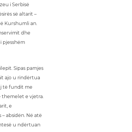
eu i Serbisë
irës së altarit –
ë Kurshumli an.
nservimit dhe
 i pjesshëm
lepit. Sipas pamjes
mit ajo u rindërtua
j të fundit me
ë themelet e vjetra.
rit, e
s – absidën. Në atë
 shtesë u ndërtuan