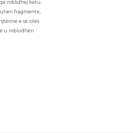
 që mblidhej këtu.
 ruhen fragmente,
jtërinë e së cilës
 që u mblodhën