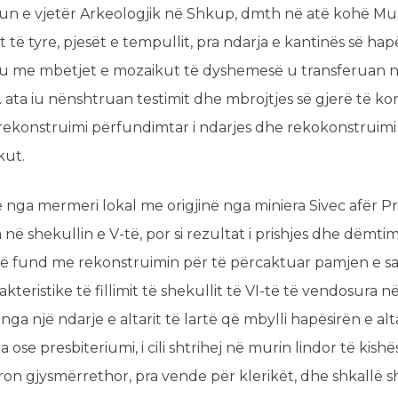
 e vjetër Arkeologjik në Shkup, dmth në atë kohë Muz
 të tyre, pjesët e tempullit, pra ndarja e kantinës së hapës
ku me mbetjet e mozaikut të dyshemesë u transferuan n
. ata iu nënshtruan testimit dhe mbrojtjes së gjerë të ko
 rekonstruimi përfundimtar i ndarjes dhe rekokonstruimi
kut.
nga mermeri lokal me origjinë nga miniera Sivec afër Pri
a në shekullin e V-të, por si rezultat i prishjes dhe dëmti
në fund me rekonstruimin për të përcaktuar pamjen e sa
akteristike të fillimit të shekullit të VI-të të vendosura n
a një ndarje e altarit të lartë që mbylli hapësirën e alta
se presbiteriumi, i cili shtrihej në murin lindor të kishë
tron gjysmërrethor, pra vende për klerikët, dhe shkallë