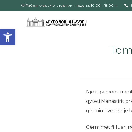
Работно време: вторник - недела, 10:00 - 18:00 ч.
+3
Open toolbar
Temp
Një nga monumentet
qyteti Manastirit p
gërmimeve të një ba
Gërmimet filluan ng