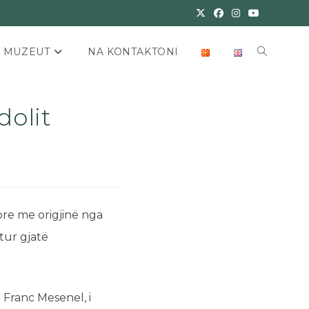
E MUZEUT
NA KONTAKTONI
dolit
re me origjinë nga
tur gjatë
 Franc Mesenel, i