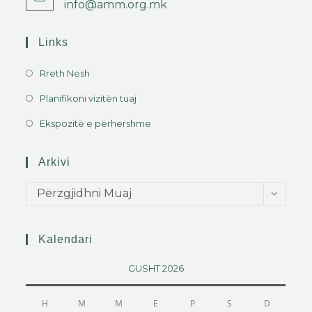
info@amm.org.mk
Links
Rreth Nesh
Planifikoni vizitën tuaj
Ekspozitë e përhershme
Arkivi
Përzgjidhni Muaj
Kalendari
GUSHT 2026
H
M
M
E
P
S
D