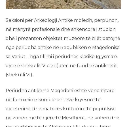
Seksioni për Arkeologji Antike mbledh, përpunon,
në mënyrë profesionale dhe shkencore i studion
dhe i prezanton objektet muzeore të cilët datojnë
nga periudha antike në Republikën e Maqedonisë
së Veriut – nga fillimi i periudhës klasike (gjysma e
dytë e shekullit V p.e.r.) deri në fund të antikitetit
(shekulli VI).
Periudha antike në Maqedoni është vendimtare
në formimin e komponentëve kryesorë të
qytetërimit dhe matricës kulturore të popullsisë
në zonën më të gjerë të Mesdheut, në kohën dhe
pas pushtimeve të Aleksandrit III, duke u bërë