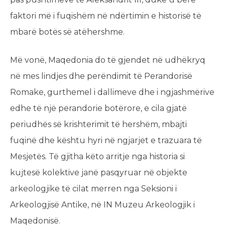
faktori më i fuqishëm në ndërtimin e historisë të
mbarë botës së atëhershme.
Më vonë, Maqedonia do të gjendet në udhëkryq
në mes lindjes dhe perëndimit të Perandorisë
Romake, gurthemel i dallimeve dhe i ngjashmërive
edhe të një perandorie botërore, e cila gjatë
periudhës së krishterimit të hershëm, mbajti
fuqinë dhe kështu hyri në ngjarjet e trazuara të
Mesjetës. Të gjitha këto arritje nga historia si
kujtesë kolektive janë pasqyruar në objekte
arkeologjike të cilat merren nga Seksioni i
Arkeologjisë Antike, në IN Muzeu Arkeologjik i
Maqedonisë.