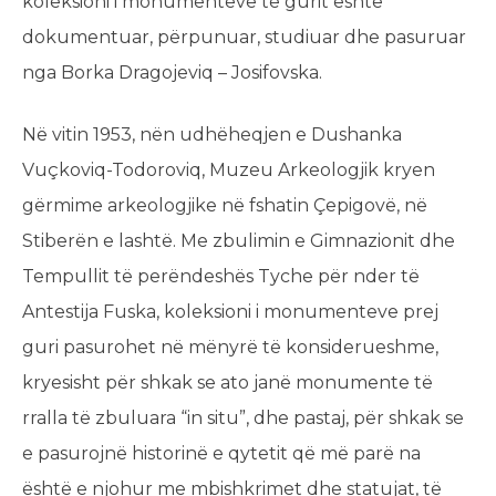
koleksioni i monumenteve të gurit është
dokumentuar, përpunuar, studiuar dhe pasuruar
nga Borka Dragojeviq – Josifovska.
Në vitin 1953, nën udhëheqjen e Dushanka
Vuçkoviq-Todoroviq, Muzeu Arkeologjik kryen
gërmime arkeologjike në fshatin Çepigovë, në
Stiberën e lashtë. Me zbulimin e Gimnazionit dhe
Tempullit të perëndeshës Tyche për nder të
Antestija Fuska, koleksioni i monumenteve prej
guri pasurohet në mënyrë të konsiderueshme,
kryesisht për shkak se ato janë monumente të
rralla të zbuluara “in situ”, dhe pastaj, për shkak se
e pasurojnë historinë e qytetit që më parë na
është e njohur me mbishkrimet dhe statujat, të