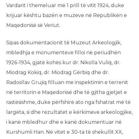
Vardarit i themeluar më 1 prill të vitit 1924, duke
krijuar kështu bazën e muzeve në Republikën e
Maqedonisë së Veriut.
Sipas dokumentacionit të Muzeut Arkeologjik,
mbledhja e monumenteve filloi në periudhën
1926-1934, gjatë kohës kur dr. Nikolla Vuliq, dr.
Miodrag Kokiq, dr. Miodrag Gërbiq dhe dr.
Radosllav Grujiq filluan me inspektimin e terrenit
në territorin e Maqedonisë dhe të gjitha gjetjet e
rastësishme, duke përfshirë ato nga fshatrat më të
largëta, si dhe rezultatet e kërkimeve arkeologjike,
i kanë mbledhur dhe e kanë dokumentuar në
Kurshumli Han. Në vitet e 30-ta të shekullit XX,