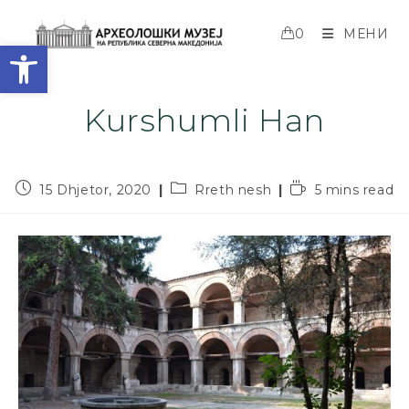
0
МЕНИ
Open toolbar
Kurshumli Han
15 Dhjetor, 2020
Rreth nesh
5 mins read