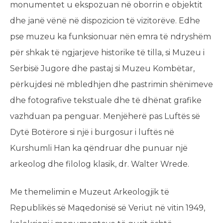
monumentet u ekspozuan në oborrin e objektit
dhe janë vënë në dispozicion të vizitorëve. Edhe
pse muzeu ka funksionuar nën emra të ndryshëm
për shkak të ngjarjeve historike të tilla, si Muzeu i
Serbisë Jugore dhe pastaj si Muzeu Kombëtar,
përkujdesi në mbledhjen dhe pastrimin shënimeve
dhe fotografive tekstuale dhe të dhënat grafike
vazhduan pa penguar. Menjëherë pas Luftës së
Dytë Botërore si një i burgosur i luftës në
Kurshumli Han ka qëndruar dhe punuar një
arkeolog dhe filolog klasik, dr. Walter Wrede.
Me themelimin e Muzeut Arkeologjik të
Republikës së Maqedonisë së Veriut në vitin 1949,