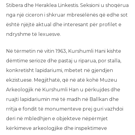
Stibera dhe Heraklea Linkestis. Seksioni u shoqërua
nga një ciceron i shkruar mbresëlënës që edhe sot
është njëjtë aktual dhe interesant për profilet e
ndryshme të lexuesve.
Në tërmetin në vitin 1963, Kurshumli Hani kishte
dëmtime serioze dhe pastaj u riparua, por stalla,
konkretisht lapidariumi, mbetet në gjendjen
ekzistuese. Megjithatë, që në atë kohë Muzeu
Arkeologjik në Kurshumli Han u përkujdes dhe
ruajti lapidariumin më të madh në Ballkan dhe
rritja e fondit të monumenteve prej guri vazhdoi
deri në mbledhjen e objekteve nëpërmjet
kërkimeve arkeologjike dhe inspektimeve