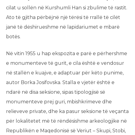
cilat u sollën në Kurshumli Han si zbulime të rastit.
Ato të gjitha përbëjnë një tërësi të rrallë të cilët
janë të dëshirueshme në lapidariumet e mbarë
botës.
Në vitin 1955 u hap ekspozita e parë e përhershme
e monumenteve të gurit, e cila është e vendosur
në stallën e kuajve, e adaptuar për këto punime,
autor Borka Josifovska. Stalla e vjetër është e
ndarë në disa seksione, sipas tipologjisë së
monumenteve prej guri, mbishkrimeve dhe
relieveve private, dhe ka pasur seksione të veçanta
për lokalitetet më të rëndësishme arkeologjike në
Republikën e Maqedonisë së Veriut – Skupi, Stobi,