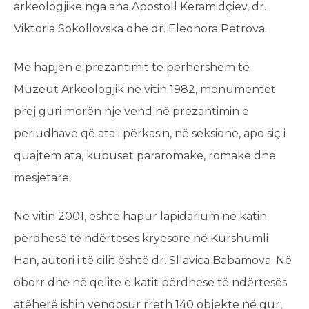
arkeologjike nga ana Apostoll Keramidçiev, dr.
Viktoria Sokollovska dhe dr. Eleonora Petrova.
Me hapjen e prezantimit të përhershëm të
Muzeut Arkeologjik në vitin 1982, monumentet
prej guri morën një vend në prezantimin e
periudhave që ata i përkasin, në seksione, apo siç i
quajtëm ata, kubuset pararomake, romake dhe
mesjetare.
Në vitin 2001, është hapur lapidarium në katin
përdhesë të ndërtesës kryesore në Kurshumli
Han, autori i të cilit është dr. Sllavica Babamova. Në
oborr dhe në qelitë e katit përdhesë të ndërtesës
atëherë ishin vendosur rreth 140 objekte në gur,