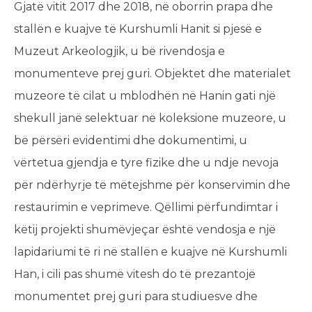
Gjatë vitit 2017 dhe 2018, në oborrin prapa dhe
stallën e kuajve të Kurshumli Hanit si pjesë e
Muzeut Arkeologjik, u bë rivendosja e
monumenteve prej guri. Objektet dhe materialet
muzeore të cilat u mblodhën në Hanin gati një
shekull janë selektuar në koleksione muzeore, u
bë përsëri evidentimi dhe dokumentimi, u
vërtetua gjendja e tyre fizike dhe u ndje nevoja
për ndërhyrje të mëtejshme për konservimin dhe
restaurimin e veprimeve. Qëllimi përfundimtar i
këtij projekti shumëvjeçar është vendosja e një
lapidariumi të ri në stallën e kuajve në Kurshumli
Han, i cili pas shumë vitesh do të prezantojë
monumentet prej guri para studiuesve dhe