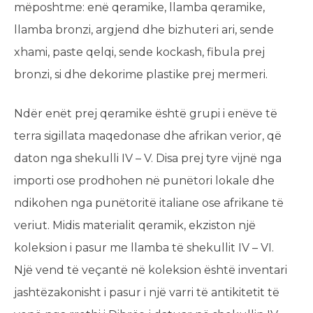
mëposhtme: enë qeramike, llamba qeramike,
llamba bronzi, argjend dhe bizhuteri ari, sende
xhami, paste qelqi, sende kockash, fibula prej
bronzi, si dhe dekorime plastike prej mermeri.
Ndër enët prej qeramike është grupi i enëve të
terra sigillata maqedonase dhe afrikan verior, që
daton nga shekulli IV – V. Disa prej tyre vijnë nga
importi ose prodhohen në punëtori lokale dhe
ndikohen nga punëtoritë italiane ose afrikane të
veriut. Midis materialit qeramik, ekziston një
koleksion i pasur me llamba të shekullit IV – VI.
Një vend të veçantë në koleksion është inventari
jashtëzakonisht i pasur i një varri të antikitetit të