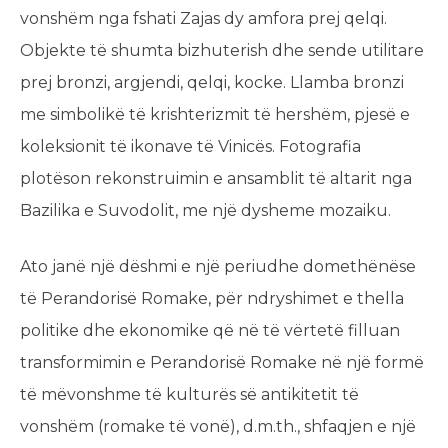
vonshëm nga fshati Zajas dy amfora prej qelqi.
Objekte të shumta bizhuterish dhe sende utilitare
prej bronzi, argjendi, qelqi, kocke. Llamba bronzi
me simbolikë të krishterizmit të hershëm, pjesë e
koleksionit të ikonave të Vinicës. Fotografia
plotëson rekonstruimin e ansamblit të altarit nga
Bazilika e Suvodolit, me një dysheme mozaiku.
Ato janë një dëshmi e një periudhe domethënëse
të Perandorisë Romake, për ndryshimet e thella
politike dhe ekonomike që në të vërtetë filluan
transformimin e Perandorisë Romake në një formë
të mëvonshme të kulturës së antikitetit të
vonshëm (romake të vonë), d.m.th., shfaqjen e një