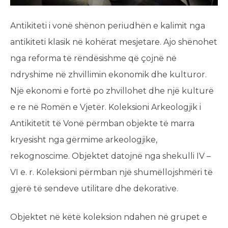
Antikiteti i vonë shënon periudhën e kalimit nga
antikiteti klasik në kohërat mesjetare. Ajo shënohet
nga reforma të rëndësishme që çojnë në
ndryshime në zhvillimin ekonomik dhe kulturor.
Një ekonomi e fortë po zhvillohet dhe një kulturë
e re në Romën e Vjetër. Koleksioni Arkeologjik i
Antikitetit të Vonë përmban objekte të marra
kryesisht nga gërmime arkeologjike,
rekognoscime. Objektet datojnë nga shekulli IV –
VI e. r. Koleksioni përmban një shumëllojshmëri të
gjerë të sendeve utilitare dhe dekorative.
Objektet në këtë koleksion ndahen në grupet e