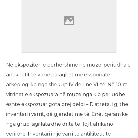
Në ekspozitën e përhershme në muze, periudha e
antikitetit të vonë paraqitet me eksponate
arkeologjike nga shekujt IV deri në VI-të. Në 10-ra
vitrinet e ekspozuara në muze nga kjo periudhë
është ekspozuar gota prej qelqi – Diatreta, i gjithë
inventari i varrit, që gjendet me të. Enët qeramike
nga grupi sigillata dhe drita të llojit afrikano
verirore. Inventari i një varri të antikitetit të