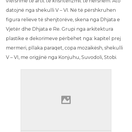
vlefshme të artit të krishterizmit të hershëm. Ato
datojnë nga shekulli V – VI. Në të përshkruhen
figura relieve të shenjtorëve, skena nga Dhjata e
Vjetër dhe Dhjata e Re. Grupi nga arkitektura
plastike e dekorimeve përbëhet nga: kapitel prej
mermeri, pllaka paraqet, copa mozaikësh, shekulli
V – VI, me origjinë nga Konjuhu, Suvodoli, Stobi.