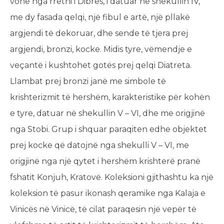
vonë nga rrethi i Dibrës, i datuar në shekullin IV,
me dy fasada qelqi, një fibul e artë, një pllakë
argjendi të dekoruar, dhe sende të tjera prej
argjendi, bronzi, kocke. Midis tyre, vëmendje e
veçantë i kushtohet gotës prej qelqi Diatreta.
Llambat prej bronzi janë me simbole të
krishterizmit të hershëm, karakteristike për kohën
e tyre, datuar në shekullin V – VI, dhe me origjinë
nga Stobi. Grup i shquar paraqiten edhe objektet
prej kocke që datojnë nga shekulli V – VI, me
origjinë nga një qytet i hershëm krishterë pranë
fshatit Konjuh, Kratovë. Koleksioni gjithashtu ka një
koleksion të pasur ikonash qeramike nga Kalaja e
Vinicës në Vinicë, të cilat paraqesin një vepër të