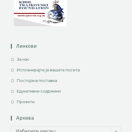
Линкови
За нас
Испланирајте ја вашата посета
Постојана поставка
Едукативни содржини
Проекти
Архива
Изберете месец