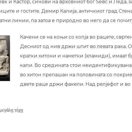
к и Кастор, синови на врховниот бог Ѕевс и Леда, 
ците и гостите. Демир Капија, античкиот град Стена
атни линии, па затоа е природно во него да се почиту
Качени се на коњи со копја во рацете, сврте
Десниот од нив држи штит во левата рака. 
кратки хитони и наметки (хламиди), имаат 
капи. Во средината стои неидентификуван
во хитон препашан на половината со покрие
двете раце држи факели. Над релјефот и во
 μεγάλῃ τύχῃ