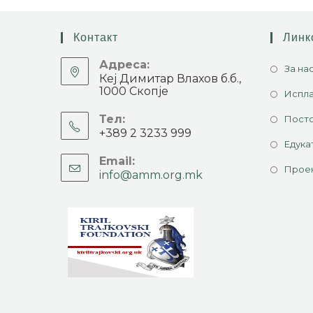
Контакт
Линк
Адреса:
За на
Кеј Димитар Влахов б.б.,
1000 Скопје
Испла
Тел:
Посто
+389 2 3233 999
Едука
Email:
Прое
info@amm.org.mk