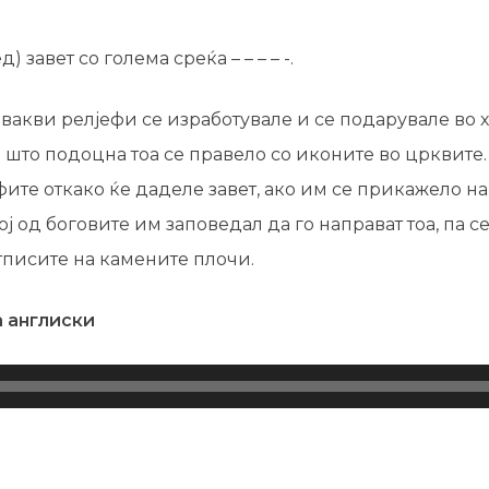
д) завет со голема среќа – – – – -.
вакви релјефи се изработувале и се подарувале во 
 што подоцна тоа се правело со иконите во црквите
ите откако ќе даделе завет, ако им се прикажело на
 од боговите им заповедал да го направат тоа, па се
тписите на камените плочи.
а англиски