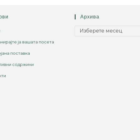
ови
Архива
Изберете месец
с
нирајте ја вашата посета
јана поставка
тивни содржини
кти