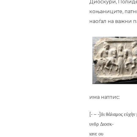
Диоскури, Полидев
коњаниците, патни
наоѓал на важни п
има натпис:
[- – -]δι θάλαμος εὐχὴν
υνδρ Διοσκ-
ιανε ου