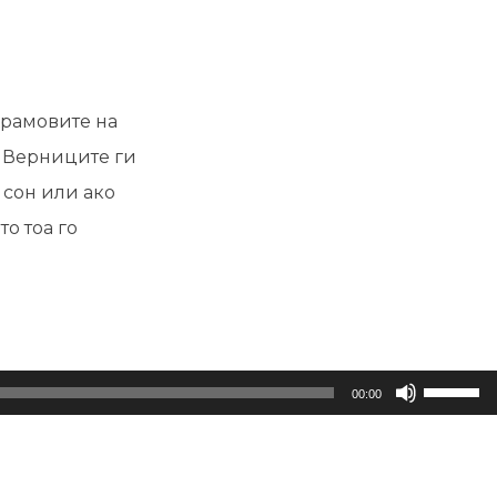
храмовите на
. Верниците ги
 сон или ако
то тоа го
Користет
00:00
ги
копшиња
Горна