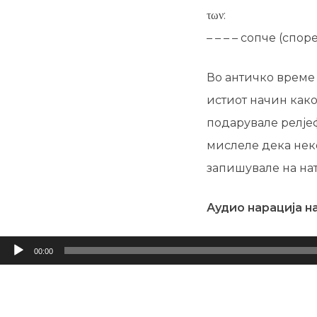
των:
– – – – сопче (споре
Во античко време 
истиот начин како
подарувале релјеф
мислеле дека некој
запишувале на на
Аудио нарација н
Аудио
00:00
плејер