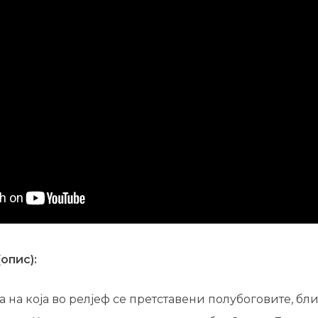
опис):
 на која во релјеф се претставени полубоговите, бл