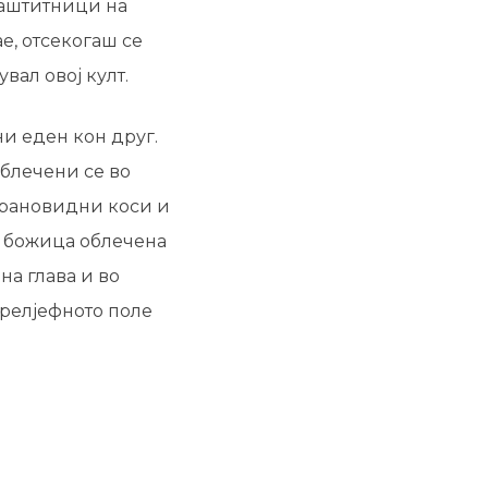
заштитници на
е, отсекогаш се
вал овој култ.
ни еден кон друг.
Облечени се во
брановидни коси и
а божица облечена
на глава и во
 релјефното поле