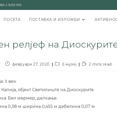
89 2 3233 999
ПОСЕТА
ПОСТАВКА И ИЗЛОЖБИ
АКТИВНОС
н релјеф на Диоскурите,
февруари 27, 2020
Е-музеј
2 mins read
: II век
Капија, објект Светилиште на Диоскурите.
ика: Бел мермер, делкање.
на 0,38 м ширина 0,455 м дебелина 0,07 м