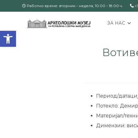
Работно време: вторник - недела, 10:00 - 18:00 ч.
+3
ЗА НАС
Open toolbar
Вотиве
Период/датација
Потекло: Демир 
Материјал/техн
Димензии: виси