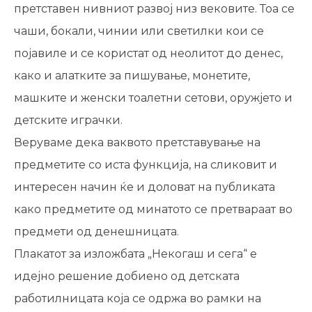
претставен нивниот развој низ вековите. Тоа се
чаши, бокали, чинии или светилки кои се
појавиле и се користат од неолитот до денес,
како и алатките за пишување, монетите,
машките и женски тоалетни сетови, оружјето и
детските играчки.
Веруваме дека ваквото претставување на
предметите со иста функција, на сликовит и
интересен начин ќе и доловат на публиката
како предметите од минатото се претвараат во
предмети од денешницата.
Плакатот за изложбата „Некогаш и сега“ е
идејно решение добиено од детската
работилницата која се одржа во рамки на