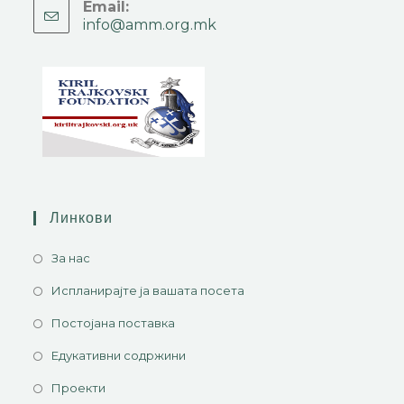
Email:
info@amm.org.mk
Линкови
За нас
Испланирајте ја вашата посета
Постојана поставка
Едукативни содржини
Проекти