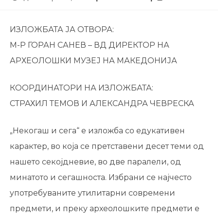
ИЗЛОЖБАТА ЈА ОТВОРА:
М-Р ГОРАН САНЕВ – ВД ДИРЕКТОР НА
АРХЕОЛОШКИ МУЗЕЈ НА МАКЕДОНИЈА
КООРДИНАТОРИ НА ИЗЛОЖБАТА:
СТРАХИЛ ТЕМОВ И АЛЕКСАНДРА ЧЕВРЕСКА
„Некогаш и сега“ е изложба со едукативен
карактер, во која се претставени десет теми од
нашето секојдневие, во две паралели, од
минатото и сегашноста. Избрани се најчесто
употребуваните утилитарни современи
предмети, и преку археолошките предмети е