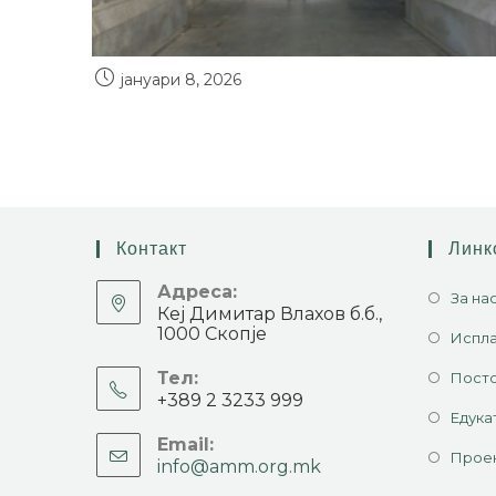
јануари 8, 2026
Контакт
Линк
Адреса:
За на
Кеј Димитар Влахов б.б.,
1000 Скопје
Испла
Тел:
Посто
+389 2 3233 999
Едука
Email:
Прое
info@amm.org.mk