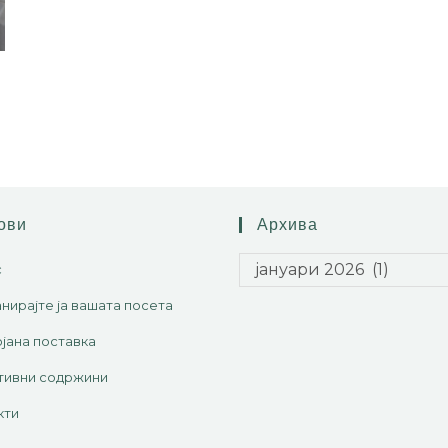
ови
Архива
јануари 2026 (1)
с
нирајте ја вашата посета
јана поставка
тивни содржини
кти