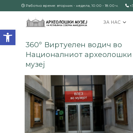
Работно време: вторник - недела, 10:00 - 18:00 ч.
+3
ЗА НАС
Open toolbar
360° Виртуелен водич во
Националниот археолошки
музеј