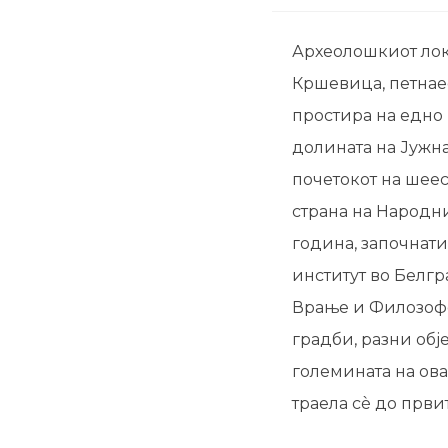
Археолошкиот лока
Кршевица, петнае
простира на едно
долината на Јужн
почетокот на шее
страна на Народни
година, започнати
институт во Белгр
Врање и Филозофс
градби, разни обј
големината на ова
траела сè до првит