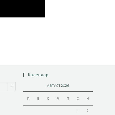
Календар
АВГУСТ 2026
П
В
С
Ч
П
С
Н
1
2