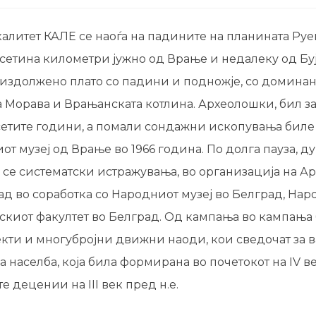
литет КАЛЕ се наоѓа на падините на планината Руе
сетина километри јужно од Врање и недалеку од Буј
 издолжено плато со падини и подножје, со доминан
а Морава и Врањанската котлина. Археолошки, бил з
сетите години, а помали сондажни ископувања бил
от музеј од Врање во 1966 година. По долга пауза, д
 се систематски истражувања, во организација на 
ад во соработка со Народниот музеј во Белград, Нар
киот факултет во Белград. Од кампања во кампања
екти и многубројни движни наоди, кои сведочат за 
а населба, која била формирана во почетокот на IV ве
е децении на III век пред н.е.