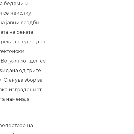
со бедеми и
и се неколку
а јавни градби.
ата на реката
 река, во еден дел
тектонски
 Во јужниот дел се
зѕидана од трите
. Станува збор за
Вака изградениот
та намена, а
репертоар на