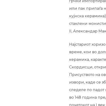
грчки импортиран
или пак припаѓа н
кујнска керамика)
стаклени монисти
II, Александар М
Најстариот хоризо
време, кои во дол
керамика, каракте
Скордисци, открие
Присуството на о
извори, каде се з
следеле по падот
во 148 година пре
почетокот на I ве