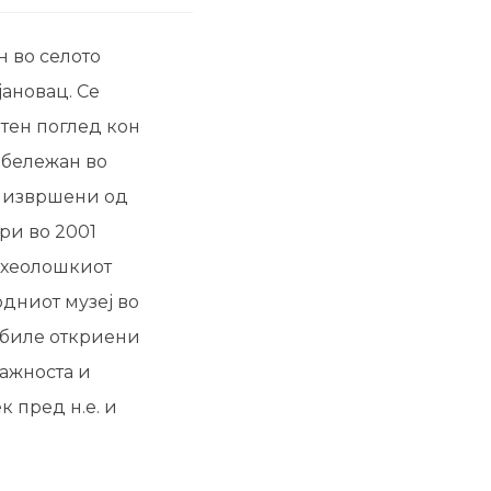
н во селото
ановац. Се
тен поглед кон
абележан во
е извршени од
ури во 2001
Археолошкиот
одниот музеј во
 биле откриени
важноста и
к пред н.е. и