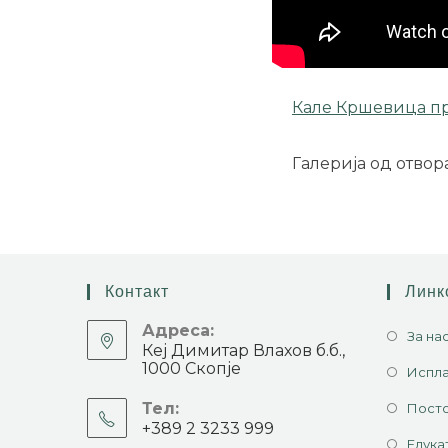
Кале Кршевица пр
Галерија од отвор
Контакт
Линк
Адреса:
За на
Кеј Димитар Влахов б.б.,
1000 Скопје
Испла
Тел:
Посто
+389 2 3233 999
Едука