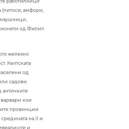
ите работилници
 (питоси, амфори,
, наушници,
и монети од Филип
ното железно
ст. Келтската
населени од
ели садови.
д античките
е варвари кои
ките провинции
средината на II и
живеалиште и