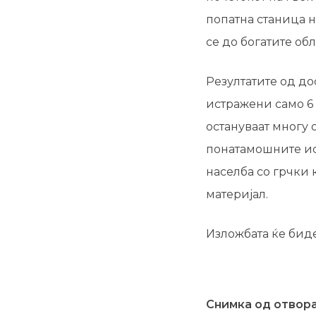
попатна станица н
се до богатите об
Резултатите од до
истражени само 6
остануваат многу
понатамошните ис
населба со грчки 
материјал.
Изложбата ќе биде
Снимка од отвор