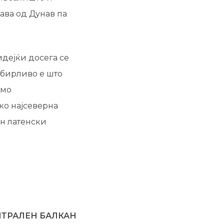
ава од Дунав па
идејќи досега се
збирливо е што
амо
ко најсеверна
ен латенски
ЦЕНТРАЛЕН БАЛКАН