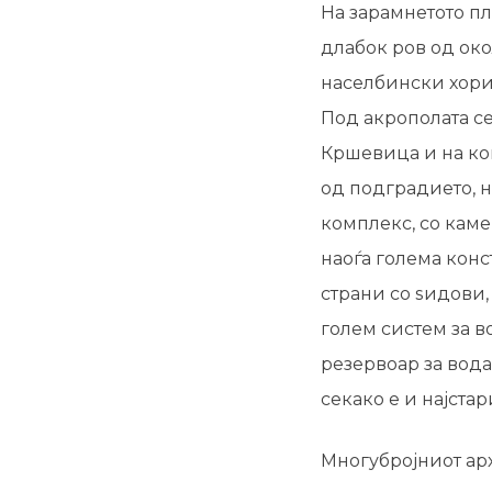
На зарамнетото пл
длабок ров од око
населбински хориз
Под акрополата се
Кршевица и на кои
од подградието, 
комплекс, со каме
наоѓа голема конс
страни со ѕидови,
голем систем за в
резервоар за вода
секако е и најста
Многубројниот ар