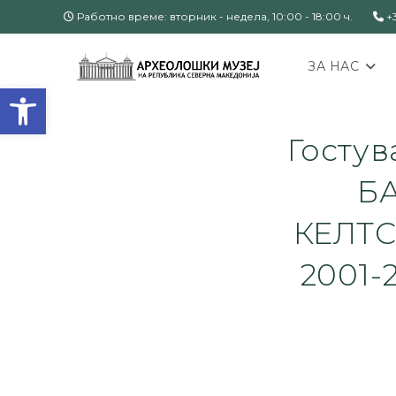
Работно време: вторник - недела, 10:00 - 18:00 ч.
+3
ЗА НАС
Open toolbar
Госту
Б
КЕЛТС
2001-