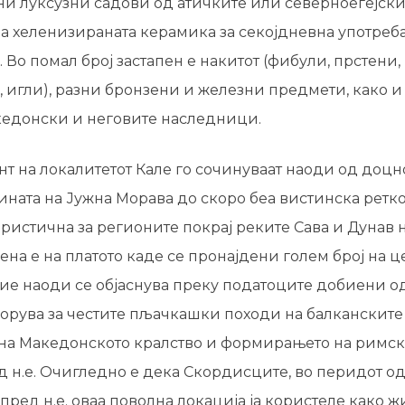
и луксузни садови од атичките или северноегејск
а хеленизираната керамика за секојдневна употреба
. Во помал број застапен е накитот (фибули, прстени
, игли), разни бронзени и железни предмети, како 
акедонски и неговите наследници.
нт на локалитетот Кале го сочинуваат наоди од доц
ината на Јужна Морава до скоро беа вистинска ретко
ристична за регионите покрај реките Сава и Дунав 
на е на платото каде се пронајдени голем број на ц
вие наоди се објаснува преку податоците добиени о
борува за честите пљачкашки походи на балканскит
 на Македонското кралство и формирањето на римс
д н.е. Очигледно е дека Скордисците, во перидот од 
к пред н.е. оваа поволна локација ја користеле како 