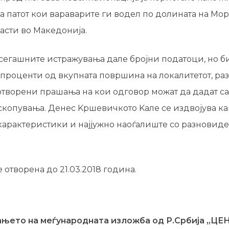
а патот кои вараварите ги водел по долината на Мор
ласти во Македонија.
сегашните истражувања дале бројни податоци, но б
 проценти од вкупната површина на локалитетот, ра
 отворени прашања на кои одговор можат да дадат с
копувања. Денес Kршевичкото Kале се издвојува ка
карактеристики и најјужно наоѓалиште со разновид
 отворена до 21.03.2018 година.
ањето на меѓународната изложба од Р.Србија „