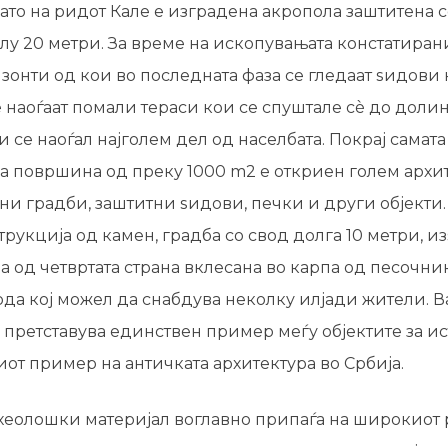
ато на ридот Кале е изградена акропола заштитена 
лу 20 метри. За време на ископувањата констатиран
онти од кои во последната фаза се гледаат ѕидови н
 наоѓаат помали тераси кои се спуштале сè до долин
 се наоѓал најголем дел од населбата. Покрај самата
на површина од преку 1000 m2 е откриен голем архи
ни градби, заштитни ѕидови, печки и други објекти.
трукција од камен, градба со свод долга 10 метри, и
 а од четвртата страна вклесана во карпа од песочник
ода кој можел да снабдува неколку илјади жители. 
 претставува единствен пример меѓу објектите за ис
риот пример на античката архитектура во Србија.
хеолошки материјал воглавно припаѓа на широкиот 