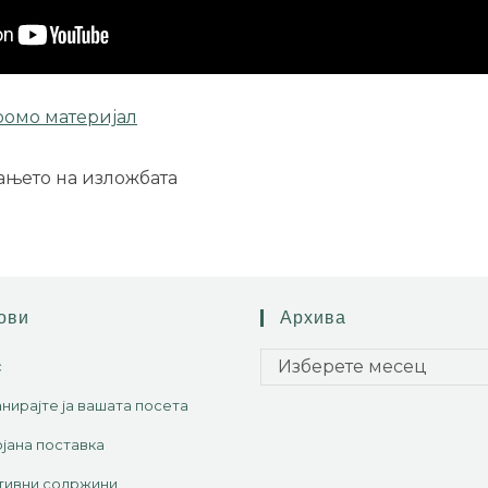
омо материјал
ањето на изложбата
ови
Архива
Изберете месец
с
нирајте ја вашата посета
јана поставка
тивни содржини