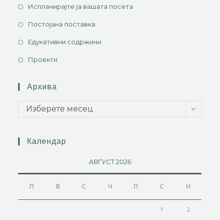
Испланирајте ја вашата посета
Постојана поставка
Едукативни содржини
Проекти
Архива
Изберете месец
Календар
АВГУСТ 2026
П
В
С
Ч
П
С
Н
1
2