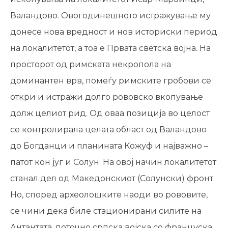
Валандово. Овогодинешното истражување му
донесе нова вредност и нов историски период
на локалитетот, а тоа е Првата светска војна. На
просторот од римската некропола на
доминантен врв, помеѓу римските гробови се
откри и истражи долго рововско вкопување
долж целиот рид. Од оваа позиција во целост
се контролирала целата област од Валандово
до Богданци и планината Кожуф и најважно –
патот кон југ и Солун. На овој начин локалитетот
станал дел од Македонскиот (Солунски) фронт.
Но, според археолошките наоди во рововите,
се чини дека биле стационирани силите на
Антантата, поточно српска војска со француска