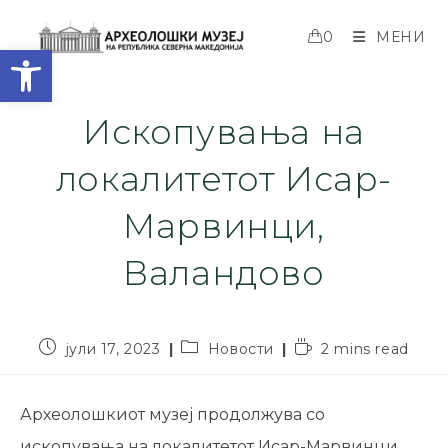
0
МЕНИ
Open toolbar
Ископувања на
локалитетот Исар-
Марвинци,
Валандово
јули 17, 2023
Новости
2 mins read
Археолошкиот музеј продолжува со
ископувања на локалитетот Исар-Марвинци,