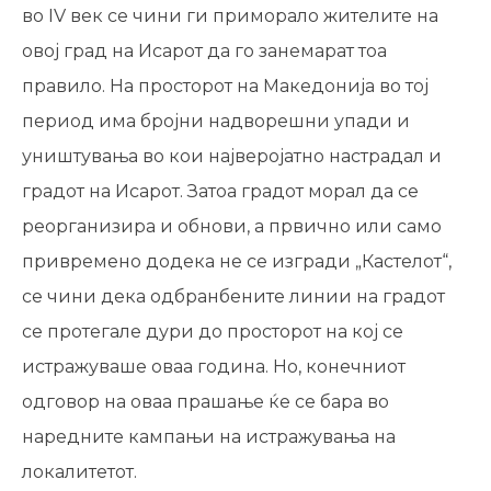
во IV век се чини ги приморало жителите на
овој град на Исарот да го занемарат тоа
правило. На просторот на Македонија во тој
период има бројни надворешни упади и
уништувања во кои најверојатно настрадал и
градот на Исарот. Затоа градот морал да се
реорганизира и обнови, а првично или само
привремено додека не се изгради „Кастелот“,
се чини дека одбранбените линии на градот
се протегале дури до просторот на кој се
истражуваше оваа година. Но, конечниот
одговор на оваа прашање ќе се бара во
наредните кампањи на истражувања на
локалитетот.