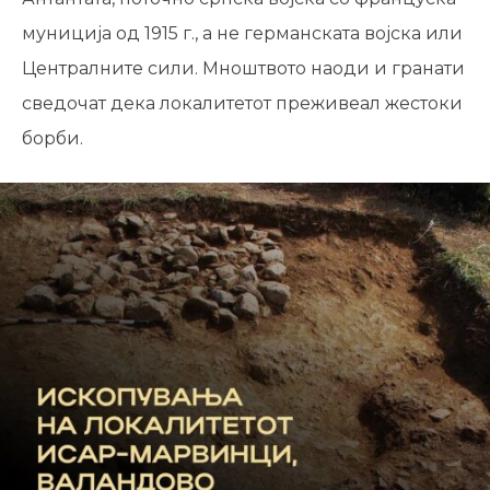
муниција од 1915 г., а не германската војска или
Централните сили. Мноштвото наоди и гранати
сведочат дека локалитетот преживеал жестоки
борби.