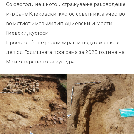
Со овогодинешното истражување раководеше
м-р Јане Клековски, кустос советник, а учество
во истиот имаа Филип Аџиевски и Мартин
Гиевски, кустоси.
Проектот беше реализиран и поддржан како
дел од Годишната програма за 2023 година на
Министерството за култура.