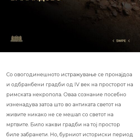
Со овогодинешното истражување се пронајдоа
и одбранбени градби од IV век на просторот на
римската некропола. Оваа сознание посебно
изненадува затоа што во антиката светот на
живите никако не се мешал со светот на
мртвите. Било какви градби на тој простор
биле забранети. Но, бурниот историски период